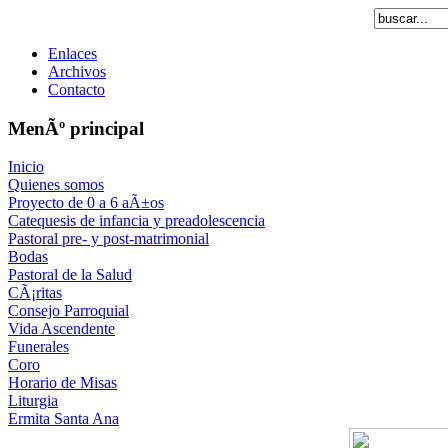
Enlaces
Archivos
Contacto
MenÃº principal
Inicio
Quienes somos
Proyecto de 0 a 6 aÃ±os
Catequesis de infancia y preadolescencia
Pastoral pre- y post-matrimonial
Bodas
Pastoral de la Salud
CÃ¡ritas
Consejo Parroquial
Vida Ascendente
Funerales
Coro
Horario de Misas
Liturgia
Ermita Santa Ana