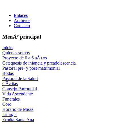
Enlaces
Archivos
Contacto
MenÃº principal
Inicio
Quienes somos
Proyecto de 0 a 6 aÃ±os
Catequesis de infancia y preadolescencia
Pastoral pre- y post-matrimonial
Bodas
Pastoral de la Salud
CÃ¡ritas
Consejo Parroquial
Vida Ascendente
Funerales
Coro
Horario de Misas
Liturgia
Ermita Santa Ana