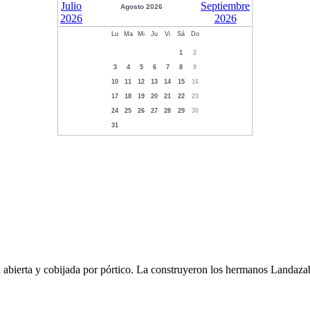
Agosto 2026
Lu
Ma
Mi
Ju
Vi
Sá
Do
1
2
3
4
5
6
7
8
9
10
11
12
13
14
15
16
17
18
19
20
21
22
23
24
25
26
27
28
29
30
31
a abierta y cobijada por pórtico. La construyeron los hermanos Landaza