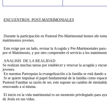
ENCUENTROS POST-MATRIMONIALES
Durante la participación en Pastoral Pre-Matrimonial hemos ido toma
matrimonios jovenes.
Esto exige por un lado, revisar la Acogida y Pre-Matrimoniales para q
por el Matrimonio, y por otro comprender el servicio a los matrimonio
ANALISIS DE LA REALIDAD
Se realizan muchas tareas por establecer y renovar la acogida y encue
jovenes.
En nuestras Parroquias la evangelización a la familia se está dando a t
Si se quiere impulsar el papel fundamental de la familia como espacio d
Pastoral Familiar su razón de ser, esto supone un cambio de mentalidad,
renovando a sí misma.
El inicio en la vida matrimonial es un momento privilegiado para ayu
de Jesús en sus vidas.