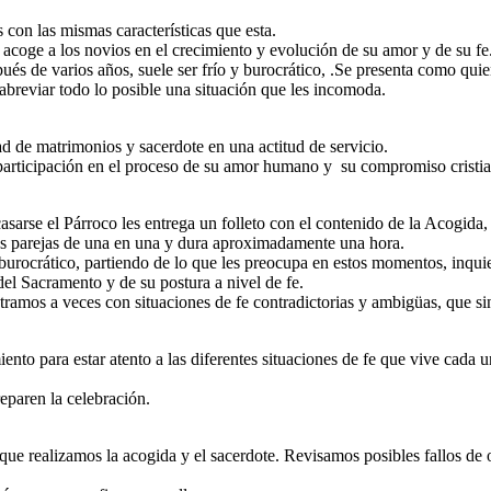
 con las mismas características que esta.
oge a los novios en el crecimiento y evolución de su amor y de su fe
és de varios años, suele ser frío y burocrático, .Se presenta como quien
 abreviar todo lo posible una situación que les incomoda.
ad de matrimonios y sacerdote en una actitud de servicio.
 participación en el proceso de su amor humano y su compromiso cristi
arse el Párroco les entrega un folleto con el contenido de la Acogida,
s parejas de una en una y dura aproximadamente una hora.
ocrático, partiendo de lo que les preocupa en estos momentos, inquiet
el Sacramento y de su postura a nivel de fe.
ramos a veces con situaciones de fe contradictorias y ambigüas, que sin
 para estar atento a las diferentes situaciones de fe que vive cada uno/
reparen la celebración.
ue realizamos la acogida y el sacerdote. Revisamos posibles fallos de