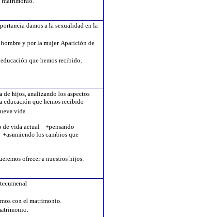
l matrimonio.
ortancia damos a la sexualidad en la
l hombre y por la mujer. Aparición de
 educación que hemos recibido,
a de hijos, analizando los aspectos
la educación que hemos recibido
 nueva vida…
o de vida actual
+pensando
+
asumiendo los cambios que
.
eremos ofrecer a nuestros hijos.
atecumenal
mos con el matrimonio.
matrimonio.