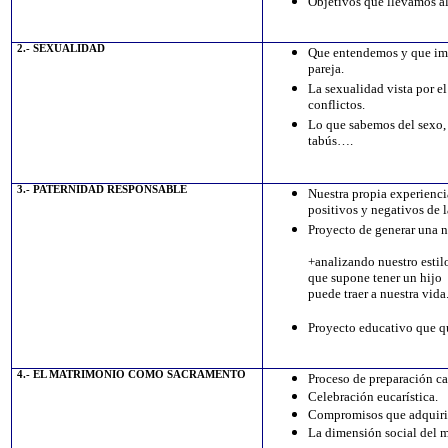
Objetivos que llevamos a
2.- SEXUALIDAD
Que entendemos y que imp
pareja.
La sexualidad vista por e
conflictos.
Lo que sabemos del sexo,
tabús….
3.- PATERNIDAD RESPONSABLE
Nuestra propia experienci
positivos y negativos de 
Proyecto de generar una
+analizando nuestro estil
que supone tener un hijo
puede traer a nuestra vida
Proyecto educativo que qu
4.- EL MATRIMONIO COMO SACRAMENTO
Proceso de preparación c
Celebración eucarística.
Compromisos que adquiri
La dimensión social del 