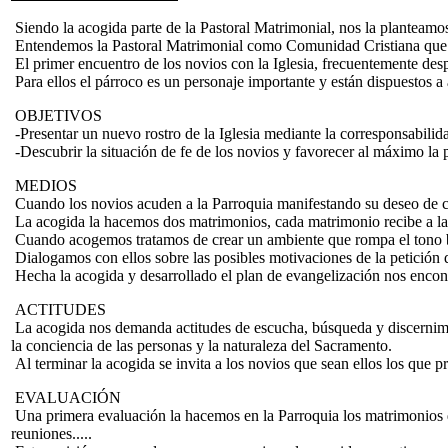
Siendo la acogida parte de la Pastoral Matrimonial, nos la planteamos
Entendemos la Pastoral Matrimonial como Comunidad Cristiana que ac
El primer encuentro de los novios con la Iglesia, frecuentemente despu
Para ellos el párroco es un personaje importante y están dispuestos a
OBJETIVOS
-Presentar un nuevo rostro de la Iglesia mediante la corresponsabilid
-Descubrir la situación de fe de los novios y favorecer al máximo la
MEDIOS
Cuando los novios acuden a la Parroquia manifestando su deseo de cas
La acogida la hacemos dos matrimonios, cada matrimonio recibe a la
Cuando acogemos tratamos de crear un ambiente que rompa el tono bur
Dialogamos con ellos sobre las posibles motivaciones de la petición d
Hecha la acogida y desarrollado el plan de evangelización nos encont
ACTITUDES
La acogida nos demanda actitudes de escucha, búsqueda y discernimiento
la conciencia de las personas y la naturaleza del Sacramento.
Al terminar la acogida se invita a los novios que sean ellos los que p
EVALUACIÓN
Una primera evaluación la hacemos en la Parroquia los matrimonios q
reuniones.....