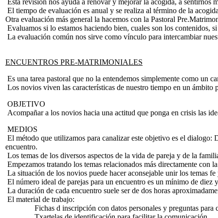
Esta revisión nos ayuda a renovar y mejorar la acogida, a sentirnos m
El tiempo de evaluación es anual y se realiza al término de la acogi
Otra evaluación más general la hacemos con la Pastoral Pre.Matrimo
Evaluamos si lo estamos haciendo bien, cuales son los contenidos, si 
La evaluación común nos sirve como vínculo para intercambiar nuestr
ENCUENTROS PRE-MATRIMONIALES
Es una tarea pastoral que no la entendemos simplemente como un camp
Los novios viven las características de nuestro tiempo en un ámbito p
OBJETIVO
Acompañar a los novios hacia una actitud que ponga en crisis las ide
MEDIOS
El método que utilizamos para canalizar este objetivo es el dialogo: 
encuentro.
Los temas de los diversos aspectos de la vida de pareja y de la fami
Empezamos tratando los temas relacionados más directamente con la par
La situación de los novios puede hacer aconsejable unir los temas fe
El número ideal de parejas para un encuentro es un mínimo de diez 
La duración de cada encuentro suele ser de dos horas aproximadame
El material de trabajo:
Fichas d inscripción con datos personales y preguntas para con
Txartelas de identificación para facilitar la comunicación