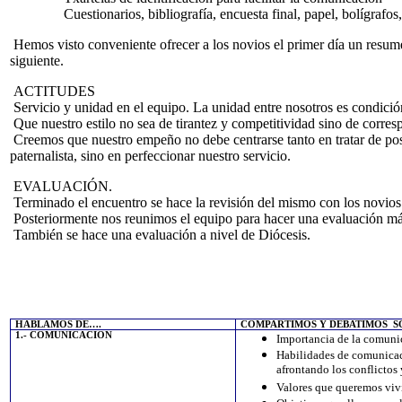
Cuestionarios, bibliografía, encuesta final, papel, bolígrafos, fo
Hemos visto conveniente ofrecer a los novios el primer día un resumen
siguiente.
ACTITUDES
Servicio y unidad en el equipo. La unidad entre nosotros es condición 
Que nuestro estilo no sea de tirantez y competitividad sino de corres
Creemos que nuestro empeño no debe centrarse tanto en tratar de posib
paternalista, sino en perfeccionar nuestro servicio.
EVALUACIÓN.
Terminado el encuentro se hace la revisión del mismo con los novios a 
Posteriormente nos reunimos el equipo para hacer una evaluación más 
También se hace una evaluación a nivel de Diócesis.
HABLAMOS DE….
COMPARTIMOS Y DEBATIMOS
S
1.- COMUNICACION
Importancia de la comunic
Habilidades de comunicac
afrontando los conflictos y
Valores que queremos vivir