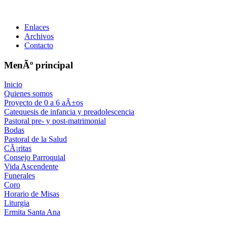
Enlaces
Archivos
Contacto
MenÃº principal
Inicio
Quienes somos
Proyecto de 0 a 6 aÃ±os
Catequesis de infancia y preadolescencia
Pastoral pre- y post-matrimonial
Bodas
Pastoral de la Salud
CÃ¡ritas
Consejo Parroquial
Vida Ascendente
Funerales
Coro
Horario de Misas
Liturgia
Ermita Santa Ana