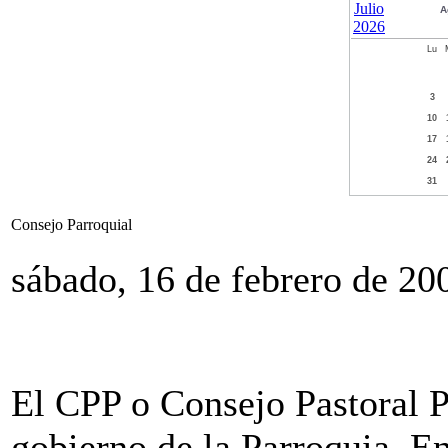
A
Lu
3
10
17
24
31
Consejo Parroquial
sábado, 16 de febrero de 20
El CPP o Consejo Pastoral 
gobierno de la Parroquia. En