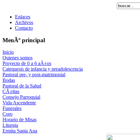
Enlaces
Archivos
Contacto
MenÃº principal
Inicio
Quienes somos
Proyecto de 0 a 6 aÃ±os
Catequesis de infancia y preadolescencia
Pastoral pre- y post-matrimonial
Bodas
Pastoral de la Salud
CÃ¡ritas
Consejo Parroquial
Vida Ascendente
Funerales
Coro
Horario de Misas
Liturgia
Ermita Santa Ana