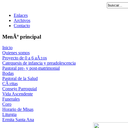
Enlaces
Archivos
Contacto
MenÃº principal
Inicio
Quienes somos
Proyecto de 0 a 6 aÃ±os
Catequesis de infancia y preadolescencia
Pastoral pre- y post-matrimonial
Bodas
Pastoral de la Salud
CÃ¡ritas
Consejo Parroquial
Vida Ascendente
Funerales
Coro
Horario de Misas
Liturgia
Ermita Santa Ana