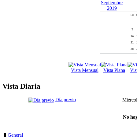
Lu
7
14
21
28
Vista Mensual
Vista Plana
Vis
Vista Diaria
Día previo
Miércol
No hay
General