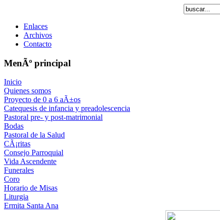
Enlaces
Archivos
Contacto
MenÃº principal
Inicio
Quienes somos
Proyecto de 0 a 6 aÃ±os
Catequesis de infancia y preadolescencia
Pastoral pre- y post-matrimonial
Bodas
Pastoral de la Salud
CÃ¡ritas
Consejo Parroquial
Vida Ascendente
Funerales
Coro
Horario de Misas
Liturgia
Ermita Santa Ana