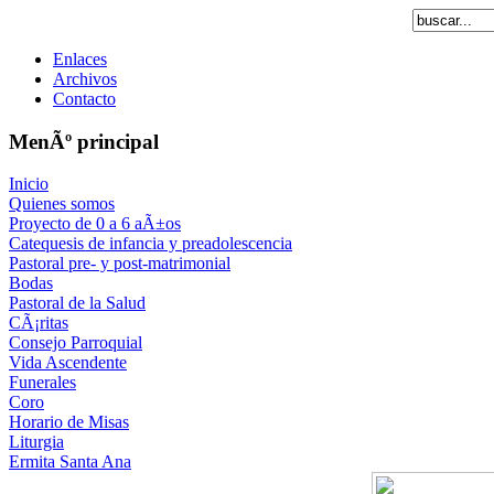
Enlaces
Archivos
Contacto
MenÃº principal
Inicio
Quienes somos
Proyecto de 0 a 6 aÃ±os
Catequesis de infancia y preadolescencia
Pastoral pre- y post-matrimonial
Bodas
Pastoral de la Salud
CÃ¡ritas
Consejo Parroquial
Vida Ascendente
Funerales
Coro
Horario de Misas
Liturgia
Ermita Santa Ana