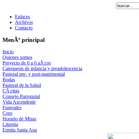
Enlaces
Archivos
Contacto
MenÃº principal
Inicio
Quienes somos
Proyecto de 0 a 6 aÃ±os
Catequesis de infancia y preadolescencia
Pastoral pre- y post-matrimonial
Bodas
Pastoral de la Salud
CÃ¡ritas
Consejo Parroquial
Vida Ascendente
Funerales
Coro
Horario de Misas
Liturgia
Ermita Santa Ana