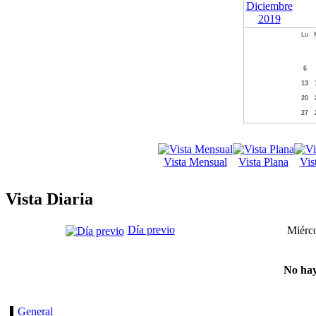
Lu
6
13
20
27
Vista Mensual
Vista Plana
Vis
Vista Diaria
Día previo
Miérco
No hay
General