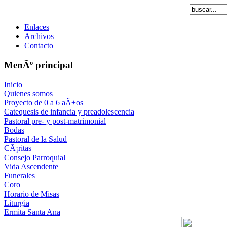
Enlaces
Archivos
Contacto
MenÃº principal
Inicio
Quienes somos
Proyecto de 0 a 6 aÃ±os
Catequesis de infancia y preadolescencia
Pastoral pre- y post-matrimonial
Bodas
Pastoral de la Salud
CÃ¡ritas
Consejo Parroquial
Vida Ascendente
Funerales
Coro
Horario de Misas
Liturgia
Ermita Santa Ana