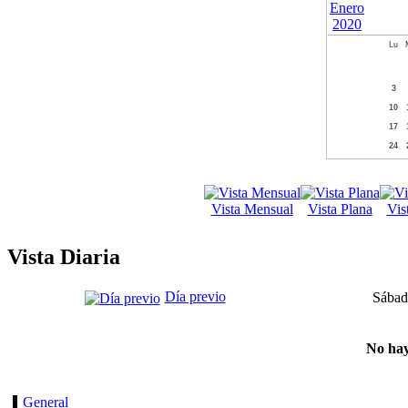
Lu
3
10
17
24
Vista Mensual
Vista Plana
Vis
Vista Diaria
Día previo
Sábad
No hay
General