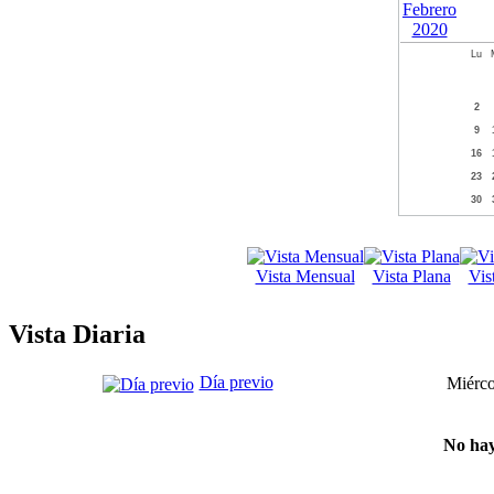
Lu
2
9
16
23
30
Vista Mensual
Vista Plana
Vis
Vista Diaria
Día previo
Miérco
No hay