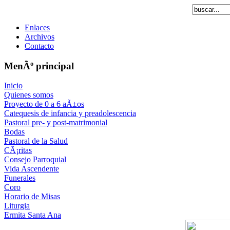
Enlaces
Archivos
Contacto
MenÃº principal
Inicio
Quienes somos
Proyecto de 0 a 6 aÃ±os
Catequesis de infancia y preadolescencia
Pastoral pre- y post-matrimonial
Bodas
Pastoral de la Salud
CÃ¡ritas
Consejo Parroquial
Vida Ascendente
Funerales
Coro
Horario de Misas
Liturgia
Ermita Santa Ana