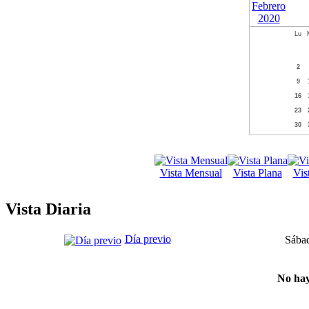
Lu
2
9
16
23
30
Vista Mensual
Vista Plana
Vis
Vista Diaria
Día previo
Sábad
No hay