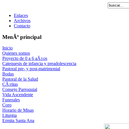
Enlaces
Archivos
Contacto
MenÃº principal
Inicio
Quienes somos
Proyecto de 0 a 6 aÃ±os
Catequesis de infancia y preadolescencia
Pastoral pre- y post-matrimonial
Bodas
Pastoral de la Salud
CÃ¡ritas
Consejo Parroquial
Vida Ascendente
Funerales
Coro
Horario de Misas
Liturgia
Ermita Santa Ana