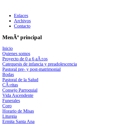
Enlaces
Archivos
Contacto
MenÃº principal
Inicio
Quienes somos
Proyecto de 0 a 6 aÃ±os
Catequesis de infancia y preadolescencia
Pastoral pre- y post-matrimonial
Bodas
Pastoral de la Salud
CÃ¡ritas
Consejo Parroquial
Vida Ascendente
Funerales
Coro
Horario de Misas
Liturgia
Ermita Santa Ana