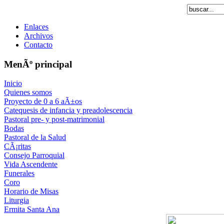
Enlaces
Archivos
Contacto
MenÃº principal
Inicio
Quienes somos
Proyecto de 0 a 6 aÃ±os
Catequesis de infancia y preadolescencia
Pastoral pre- y post-matrimonial
Bodas
Pastoral de la Salud
CÃ¡ritas
Consejo Parroquial
Vida Ascendente
Funerales
Coro
Horario de Misas
Liturgia
Ermita Santa Ana