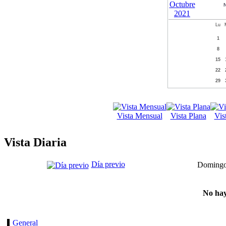
Lu
1
8
15
22
29
Vista Mensual
Vista Plana
Vis
Vista Diaria
Día previo
Domingo
No hay
General