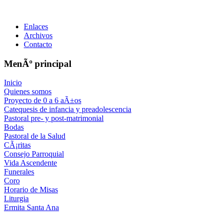
Enlaces
Archivos
Contacto
MenÃº principal
Inicio
Quienes somos
Proyecto de 0 a 6 aÃ±os
Catequesis de infancia y preadolescencia
Pastoral pre- y post-matrimonial
Bodas
Pastoral de la Salud
CÃ¡ritas
Consejo Parroquial
Vida Ascendente
Funerales
Coro
Horario de Misas
Liturgia
Ermita Santa Ana