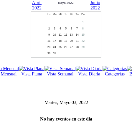
Mayo 2022
Lu
Ma
Mi
Ju
Vi
Sá
Do
1
2
3
4
5
6
7
8
9
10
11
12
13
14
15
16
17
18
19
20
21
22
23
24
25
26
27
28
29
30
31
a Mensual
Vista Plana
Vista Semanal
Vista Diaria
Categorías
B
Martes, Mayo 03, 2022
No hay eventos en este día