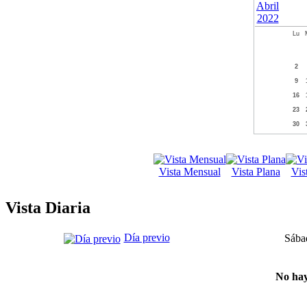
Lu
2
9
16
23
30
Vista Mensual
Vista Plana
Vis
Vista Diaria
Día previo
Sába
No hay