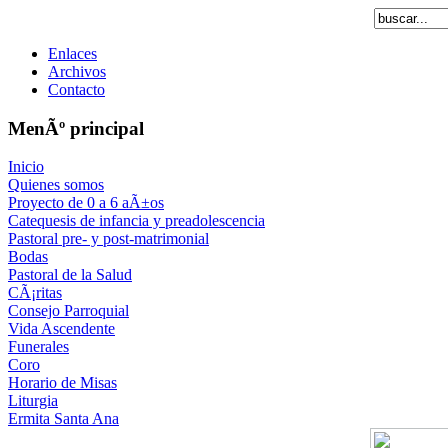
Enlaces
Archivos
Contacto
MenÃº principal
Inicio
Quienes somos
Proyecto de 0 a 6 aÃ±os
Catequesis de infancia y preadolescencia
Pastoral pre- y post-matrimonial
Bodas
Pastoral de la Salud
CÃ¡ritas
Consejo Parroquial
Vida Ascendente
Funerales
Coro
Horario de Misas
Liturgia
Ermita Santa Ana