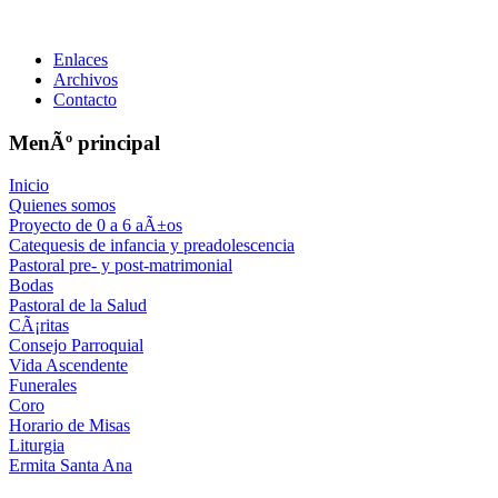
Enlaces
Archivos
Contacto
MenÃº principal
Inicio
Quienes somos
Proyecto de 0 a 6 aÃ±os
Catequesis de infancia y preadolescencia
Pastoral pre- y post-matrimonial
Bodas
Pastoral de la Salud
CÃ¡ritas
Consejo Parroquial
Vida Ascendente
Funerales
Coro
Horario de Misas
Liturgia
Ermita Santa Ana