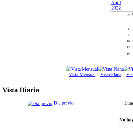
Lu
2
9
16
23
30
Vista Mensual
Vista Plana
Vis
Vista Diaria
Día previo
Lune
No hay