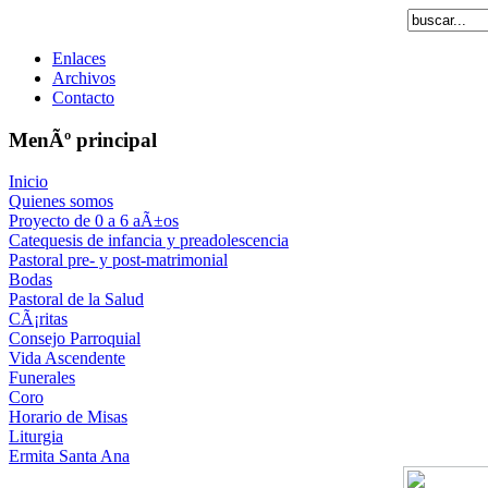
Enlaces
Archivos
Contacto
MenÃº principal
Inicio
Quienes somos
Proyecto de 0 a 6 aÃ±os
Catequesis de infancia y preadolescencia
Pastoral pre- y post-matrimonial
Bodas
Pastoral de la Salud
CÃ¡ritas
Consejo Parroquial
Vida Ascendente
Funerales
Coro
Horario de Misas
Liturgia
Ermita Santa Ana