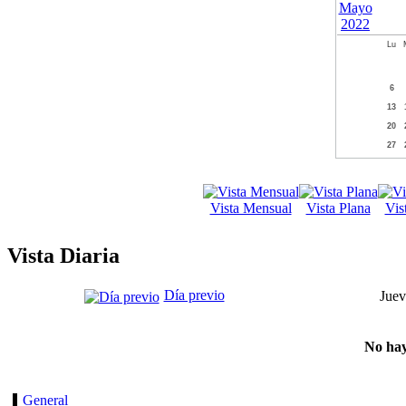
Lu
6
13
20
27
Vista Mensual
Vista Plana
Vis
Vista Diaria
Día previo
Juev
No hay
General