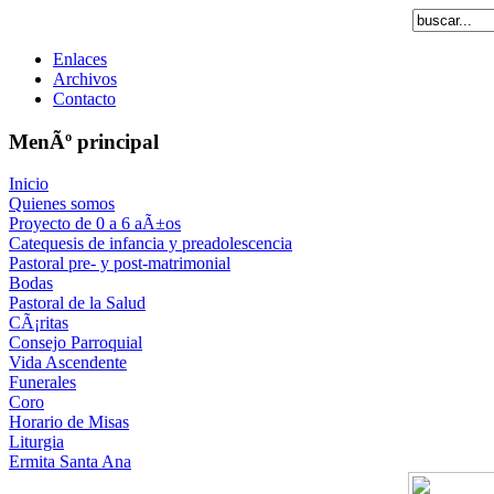
Enlaces
Archivos
Contacto
MenÃº principal
Inicio
Quienes somos
Proyecto de 0 a 6 aÃ±os
Catequesis de infancia y preadolescencia
Pastoral pre- y post-matrimonial
Bodas
Pastoral de la Salud
CÃ¡ritas
Consejo Parroquial
Vida Ascendente
Funerales
Coro
Horario de Misas
Liturgia
Ermita Santa Ana