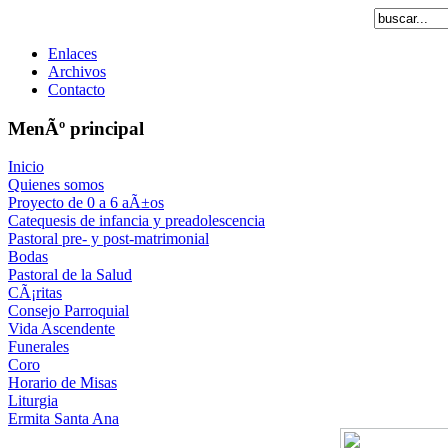
Enlaces
Archivos
Contacto
MenÃº principal
Inicio
Quienes somos
Proyecto de 0 a 6 aÃ±os
Catequesis de infancia y preadolescencia
Pastoral pre- y post-matrimonial
Bodas
Pastoral de la Salud
CÃ¡ritas
Consejo Parroquial
Vida Ascendente
Funerales
Coro
Horario de Misas
Liturgia
Ermita Santa Ana