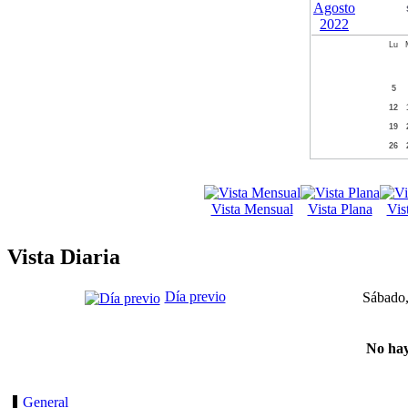
Lu
5
12
19
26
Vista Mensual
Vista Plana
Vis
Vista Diaria
Día previo
Sábado,
No hay
General