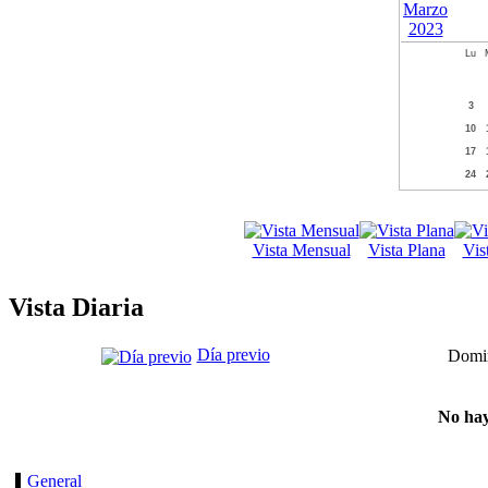
Lu
3
10
17
24
Vista Mensual
Vista Plana
Vis
Vista Diaria
Día previo
Domin
No hay
General