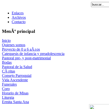
Enlaces
Archivos
Contacto
MenÃº principal
Inicio
Quienes somos
Proyecto de 0 a 6 aÃ±os
Catequesis de infancia y preadolescencia
Pastoral pre- y post-matrimonial
Bodas
Pastoral de la Salud
CÃ¡ritas
Consejo Parroquial
Vida Ascendente
Funerales
Coro
Horario de Misas
Liturgia
Ermita Santa Ana