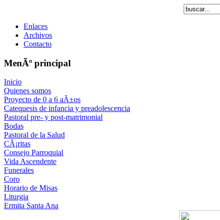
Enlaces
Archivos
Contacto
MenÃº principal
Inicio
Quienes somos
Proyecto de 0 a 6 aÃ±os
Catequesis de infancia y preadolescencia
Pastoral pre- y post-matrimonial
Bodas
Pastoral de la Salud
CÃ¡ritas
Consejo Parroquial
Vida Ascendente
Funerales
Coro
Horario de Misas
Liturgia
Ermita Santa Ana