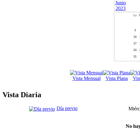
Lu
3
10
17
24
31
Vista Mensual
Vista Plana
Vis
Vista Diaria
Día previo
Miérc
No hay