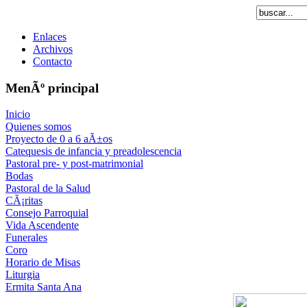
Enlaces
Archivos
Contacto
MenÃº principal
Inicio
Quienes somos
Proyecto de 0 a 6 aÃ±os
Catequesis de infancia y preadolescencia
Pastoral pre- y post-matrimonial
Bodas
Pastoral de la Salud
CÃ¡ritas
Consejo Parroquial
Vida Ascendente
Funerales
Coro
Horario de Misas
Liturgia
Ermita Santa Ana