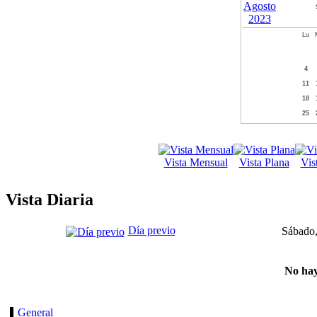
Lu
4
11
18
25
Vista Mensual
Vista Plana
Vis
Vista Diaria
Día previo
Sábado,
No hay
General