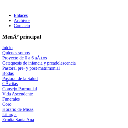
Enlaces
Archivos
Contacto
MenÃº principal
Inicio
Quienes somos
Proyecto de 0 a 6 aÃ±os
Catequesis de infancia y preadolescencia
Pastoral pre- y post-matrimonial
Bodas
Pastoral de la Salud
CÃ¡ritas
Consejo Parroquial
Vida Ascendente
Funerales
Coro
Horario de Misas
Liturgia
Ermita Santa Ana