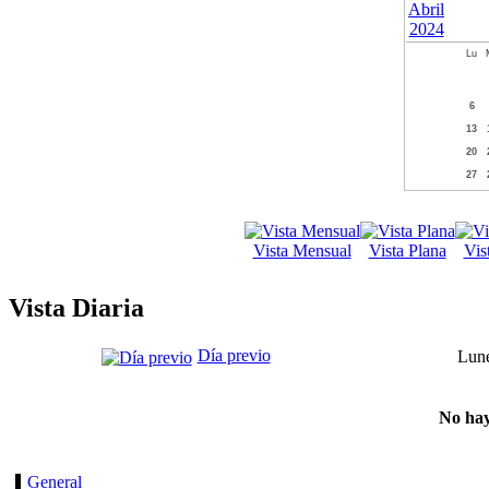
Lu
6
13
20
27
Vista Mensual
Vista Plana
Vis
Vista Diaria
Día previo
Lune
No hay
General