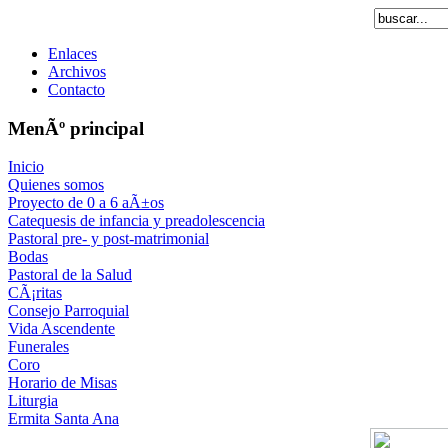
Enlaces
Archivos
Contacto
MenÃº principal
Inicio
Quienes somos
Proyecto de 0 a 6 aÃ±os
Catequesis de infancia y preadolescencia
Pastoral pre- y post-matrimonial
Bodas
Pastoral de la Salud
CÃ¡ritas
Consejo Parroquial
Vida Ascendente
Funerales
Coro
Horario de Misas
Liturgia
Ermita Santa Ana