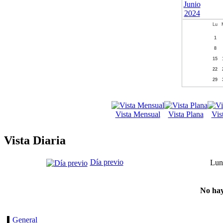
Lu
1
8
15
22
29
Vista Mensual
Vista Plana
Vis
Vista Diaria
Día previo
Lun
No hay
General