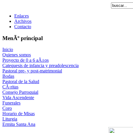
Enlaces
Archivos
Contacto
MenÃº principal
Inicio
Quienes somos
Proyecto de 0 a 6 aÃ±os
Catequesis de infancia y preadolescencia
Pastoral pre- y post-matrimonial
Bodas
Pastoral de la Salud
CÃ¡ritas
Consejo Parroquial
Vida Ascendente
Funerales
Coro
Horario de Misas
Liturgia
Ermita Santa Ana