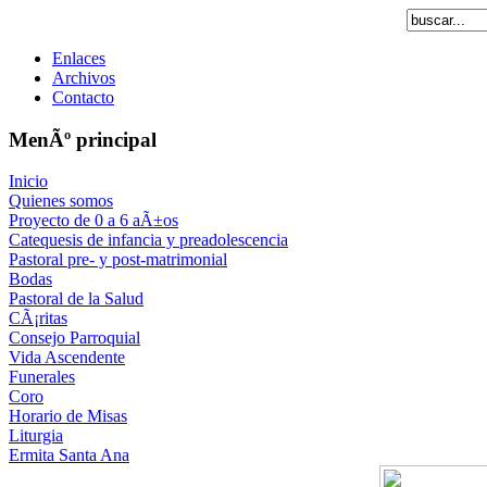
Enlaces
Archivos
Contacto
MenÃº principal
Inicio
Quienes somos
Proyecto de 0 a 6 aÃ±os
Catequesis de infancia y preadolescencia
Pastoral pre- y post-matrimonial
Bodas
Pastoral de la Salud
CÃ¡ritas
Consejo Parroquial
Vida Ascendente
Funerales
Coro
Horario de Misas
Liturgia
Ermita Santa Ana