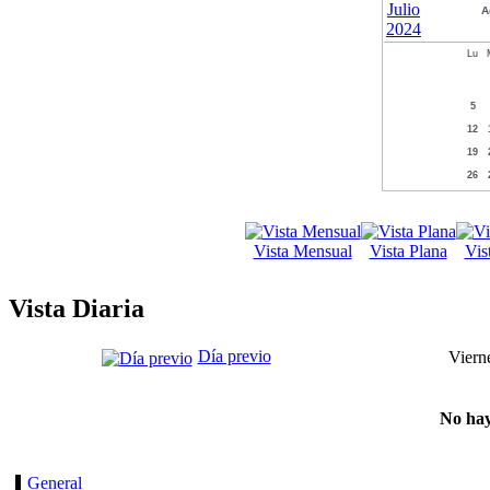
A
Lu
5
12
19
26
Vista Mensual
Vista Plana
Vis
Vista Diaria
Día previo
Viern
No hay
General