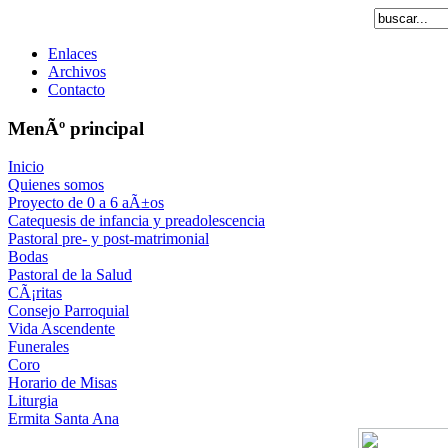
Enlaces
Archivos
Contacto
MenÃº principal
Inicio
Quienes somos
Proyecto de 0 a 6 aÃ±os
Catequesis de infancia y preadolescencia
Pastoral pre- y post-matrimonial
Bodas
Pastoral de la Salud
CÃ¡ritas
Consejo Parroquial
Vida Ascendente
Funerales
Coro
Horario de Misas
Liturgia
Ermita Santa Ana