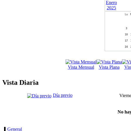
Lu
3
10
17
24
Vista Mensual
Vista Plana
Vis
Vista Diaria
Día previo
Vierne
No hay
General