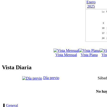
Lu
3
10
17
24
Vista Mensual
Vista Plana
Vis
Vista Diaria
Día previo
Sábad
No hay
General