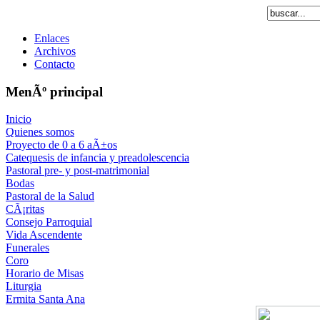
Enlaces
Archivos
Contacto
MenÃº principal
Inicio
Quienes somos
Proyecto de 0 a 6 aÃ±os
Catequesis de infancia y preadolescencia
Pastoral pre- y post-matrimonial
Bodas
Pastoral de la Salud
CÃ¡ritas
Consejo Parroquial
Vida Ascendente
Funerales
Coro
Horario de Misas
Liturgia
Ermita Santa Ana