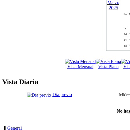
Lu
7
14
21
28
Vista Mensual
Vista Plana
Vis
Vista Diaria
Día previo
Miérc
No hay
General