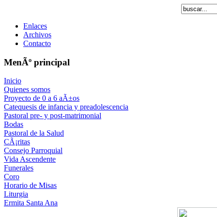
Enlaces
Archivos
Contacto
MenÃº principal
Inicio
Quienes somos
Proyecto de 0 a 6 aÃ±os
Catequesis de infancia y preadolescencia
Pastoral pre- y post-matrimonial
Bodas
Pastoral de la Salud
CÃ¡ritas
Consejo Parroquial
Vida Ascendente
Funerales
Coro
Horario de Misas
Liturgia
Ermita Santa Ana