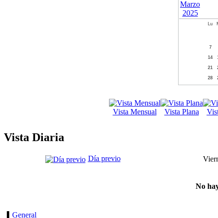
Lu
7
14
21
28
Vista Mensual
Vista Plana
Vis
Vista Diaria
Día previo
Vier
No hay
General