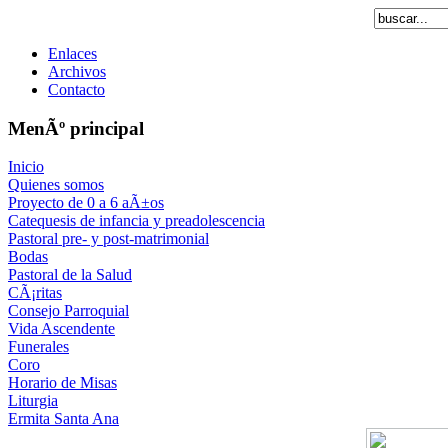
Enlaces
Archivos
Contacto
MenÃº principal
Inicio
Quienes somos
Proyecto de 0 a 6 aÃ±os
Catequesis de infancia y preadolescencia
Pastoral pre- y post-matrimonial
Bodas
Pastoral de la Salud
CÃ¡ritas
Consejo Parroquial
Vida Ascendente
Funerales
Coro
Horario de Misas
Liturgia
Ermita Santa Ana