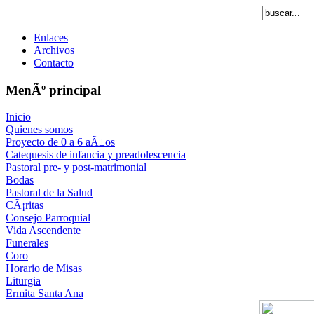
Enlaces
Archivos
Contacto
MenÃº principal
Inicio
Quienes somos
Proyecto de 0 a 6 aÃ±os
Catequesis de infancia y preadolescencia
Pastoral pre- y post-matrimonial
Bodas
Pastoral de la Salud
CÃ¡ritas
Consejo Parroquial
Vida Ascendente
Funerales
Coro
Horario de Misas
Liturgia
Ermita Santa Ana