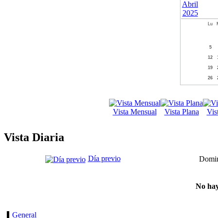
Lu
5
12
19
26
Vista Mensual
Vista Plana
Vis
Vista Diaria
Día previo
Domin
No hay
General