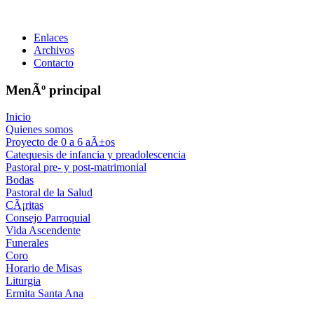
Enlaces
Archivos
Contacto
MenÃº principal
Inicio
Quienes somos
Proyecto de 0 a 6 aÃ±os
Catequesis de infancia y preadolescencia
Pastoral pre- y post-matrimonial
Bodas
Pastoral de la Salud
CÃ¡ritas
Consejo Parroquial
Vida Ascendente
Funerales
Coro
Horario de Misas
Liturgia
Ermita Santa Ana