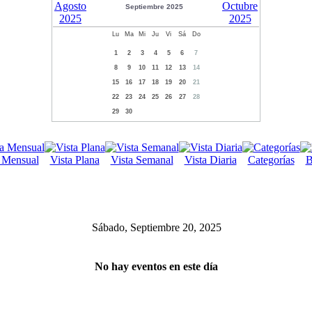
Septiembre 2025
Lu
Ma
Mi
Ju
Vi
Sá
Do
1
2
3
4
5
6
7
8
9
10
11
12
13
14
15
16
17
18
19
20
21
22
23
24
25
26
27
28
29
30
a Mensual
Vista Plana
Vista Semanal
Vista Diaria
Categorías
B
Sábado, Septiembre 20, 2025
No hay eventos en este día