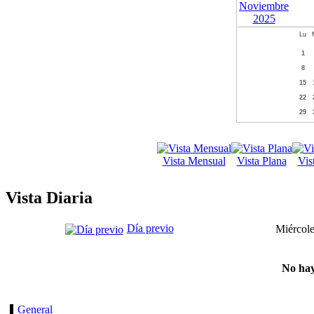
Lu
1
8
15
22
29
Vista Mensual
Vista Plana
Vis
Vista Diaria
Día previo
Miércole
No hay
General