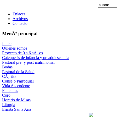
Enlaces
Archivos
Contacto
MenÃº principal
Inicio
Quienes somos
Proyecto de 0 a 6 aÃ±os
Catequesis de infancia y preadolescencia
Pastoral pre- y post-matrimonial
Bodas
Pastoral de la Salud
CÃ¡ritas
Consejo Parroquial
Vida Ascendente
Funerales
Coro
Horario de Misas
Liturgia
Ermita Santa Ana