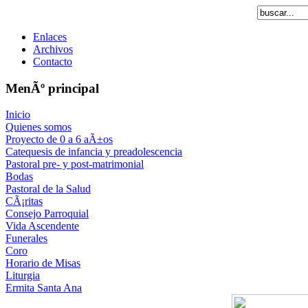
Enlaces
Archivos
Contacto
MenÃº principal
Inicio
Quienes somos
Proyecto de 0 a 6 aÃ±os
Catequesis de infancia y preadolescencia
Pastoral pre- y post-matrimonial
Bodas
Pastoral de la Salud
CÃ¡ritas
Consejo Parroquial
Vida Ascendente
Funerales
Coro
Horario de Misas
Liturgia
Ermita Santa Ana