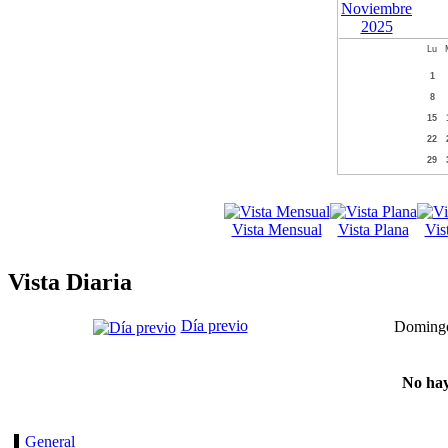
Lu
1
8
15
22
29
Vista Mensual
Vista Plana
Vis
Vista Diaria
Día previo
Domingo
No hay
General