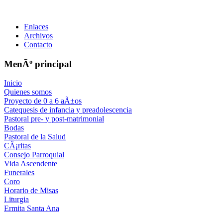
Enlaces
Archivos
Contacto
MenÃº principal
Inicio
Quienes somos
Proyecto de 0 a 6 aÃ±os
Catequesis de infancia y preadolescencia
Pastoral pre- y post-matrimonial
Bodas
Pastoral de la Salud
CÃ¡ritas
Consejo Parroquial
Vida Ascendente
Funerales
Coro
Horario de Misas
Liturgia
Ermita Santa Ana