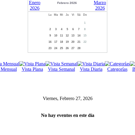
Febrero 2026
Lu
Ma
Mi
Ju
Vi
Sá
Do
1
2
3
4
5
6
7
8
9
10
11
12
13
14
15
16
17
18
19
20
21
22
23
24
25
26
27
28
a Mensual
Vista Plana
Vista Semanal
Vista Diaria
Categorías
B
Viernes, Febrero 27, 2026
No hay eventos en este día