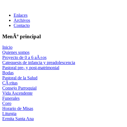
Enlaces
Archivos
Contacto
MenÃº principal
Inicio
Quienes somos
Proyecto de 0 a 6 aÃ±os
Catequesis de infancia y preadolescencia
Pastoral pre- y post-matrimonial
Bodas
Pastoral de la Salud
CÃ¡ritas
Consejo Parroquial
Vida Ascendente
Funerales
Coro
Horario de Misas
Liturgia
Ermita Santa Ana