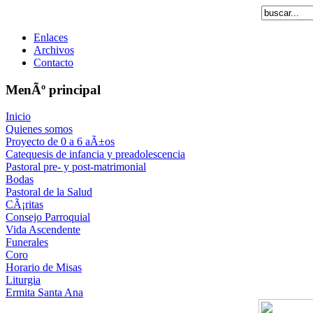
Enlaces
Archivos
Contacto
MenÃº principal
Inicio
Quienes somos
Proyecto de 0 a 6 aÃ±os
Catequesis de infancia y preadolescencia
Pastoral pre- y post-matrimonial
Bodas
Pastoral de la Salud
CÃ¡ritas
Consejo Parroquial
Vida Ascendente
Funerales
Coro
Horario de Misas
Liturgia
Ermita Santa Ana