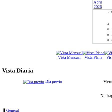
Lu
4
11
18
25
Vista Mensual
Vista Plana
Vis
Vista Diaria
Día previo
Vier
No hay
General