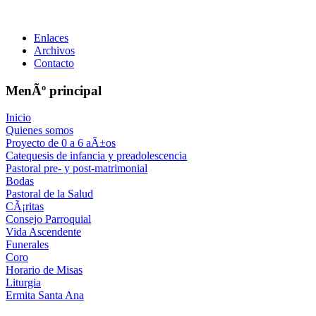
Enlaces
Archivos
Contacto
MenÃº principal
Inicio
Quienes somos
Proyecto de 0 a 6 aÃ±os
Catequesis de infancia y preadolescencia
Pastoral pre- y post-matrimonial
Bodas
Pastoral de la Salud
CÃ¡ritas
Consejo Parroquial
Vida Ascendente
Funerales
Coro
Horario de Misas
Liturgia
Ermita Santa Ana