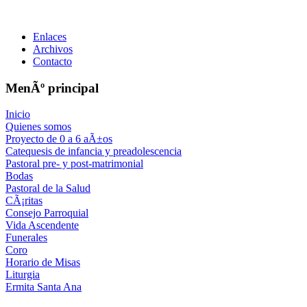
Enlaces
Archivos
Contacto
MenÃº principal
Inicio
Quienes somos
Proyecto de 0 a 6 aÃ±os
Catequesis de infancia y preadolescencia
Pastoral pre- y post-matrimonial
Bodas
Pastoral de la Salud
CÃ¡ritas
Consejo Parroquial
Vida Ascendente
Funerales
Coro
Horario de Misas
Liturgia
Ermita Santa Ana