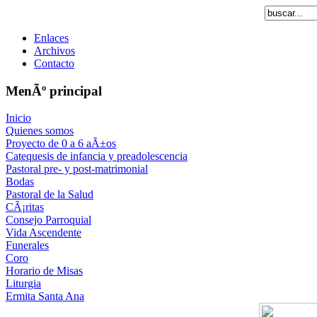
Enlaces
Archivos
Contacto
MenÃº principal
Inicio
Quienes somos
Proyecto de 0 a 6 aÃ±os
Catequesis de infancia y preadolescencia
Pastoral pre- y post-matrimonial
Bodas
Pastoral de la Salud
CÃ¡ritas
Consejo Parroquial
Vida Ascendente
Funerales
Coro
Horario de Misas
Liturgia
Ermita Santa Ana