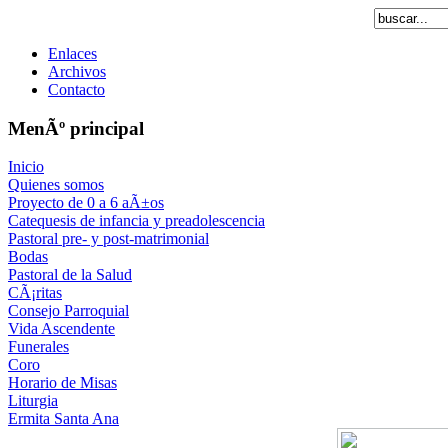
Enlaces
Archivos
Contacto
MenÃº principal
Inicio
Quienes somos
Proyecto de 0 a 6 aÃ±os
Catequesis de infancia y preadolescencia
Pastoral pre- y post-matrimonial
Bodas
Pastoral de la Salud
CÃ¡ritas
Consejo Parroquial
Vida Ascendente
Funerales
Coro
Horario de Misas
Liturgia
Ermita Santa Ana