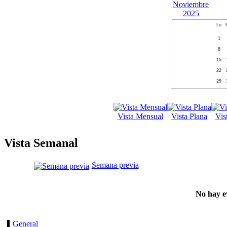
Lu
1
8
15
22
29
Vista Mensual
Vista Plana
Vis
Vista Semanal
Semana previa
No hay e
General