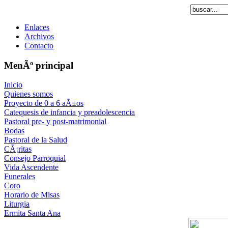
Enlaces
Archivos
Contacto
MenÃº principal
Inicio
Quienes somos
Proyecto de 0 a 6 aÃ±os
Catequesis de infancia y preadolescencia
Pastoral pre- y post-matrimonial
Bodas
Pastoral de la Salud
CÃ¡ritas
Consejo Parroquial
Vida Ascendente
Funerales
Coro
Horario de Misas
Liturgia
Ermita Santa Ana