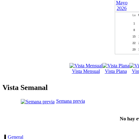
Lu
1
8
15
22
29
Vista Mensual
Vista Plana
Vis
Vista Semanal
Semana previa
No hay e
General