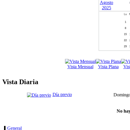
Lu
1
8
15
22
29
Vista Mensual
Vista Plana
Vis
Vista Diaria
Día previo
Domingo,
No hay
General