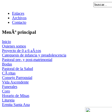
Enlaces
Archivos
Contacto
MenÃº principal
Inicio
Quienes somos
Proyecto de 0 a 6 aÃ±os
Catequesis de infancia y preadolescencia
Pastoral pre- y post-matrimonial
Bodas
Pastoral de la Salud
CÃ¡ritas
Consejo Parroquial
Vida Ascendente
Funerales
Coro
Horario de Misas
Liturgia
Ermita Santa Ana