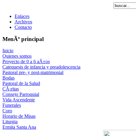
Enlaces
Archivos
Contacto
MenÃº principal
Inicio
Quienes somos
Proyecto de 0 a 6 aÃ±os
Catequesis de infancia y preadolescencia
Pastoral pre- y post-matrimonial
Bodas
Pastoral de la Salud
CÃ¡ritas
Consejo Parroquial
Vida Ascendente
Funerales
Coro
Horario de Misas
Liturgia
Ermita Santa Ana