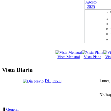
Lu
1
8
15
22
29
Vista Mensual
Vista Plana
Vis
Vista Diaria
Día previo
Lunes,
No hay
General