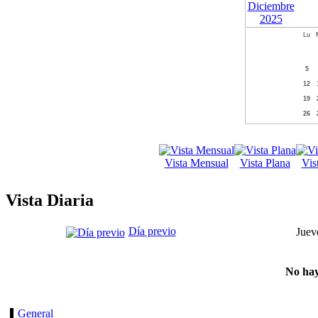
Lu
5
12
19
26
Vista Mensual
Vista Plana
Vis
Vista Diaria
Día previo
Juev
No hay
General