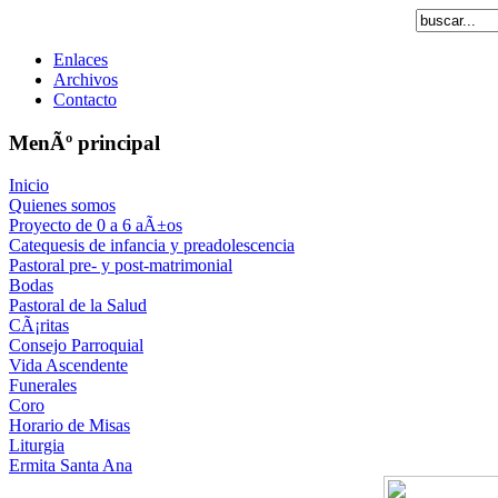
Enlaces
Archivos
Contacto
MenÃº principal
Inicio
Quienes somos
Proyecto de 0 a 6 aÃ±os
Catequesis de infancia y preadolescencia
Pastoral pre- y post-matrimonial
Bodas
Pastoral de la Salud
CÃ¡ritas
Consejo Parroquial
Vida Ascendente
Funerales
Coro
Horario de Misas
Liturgia
Ermita Santa Ana