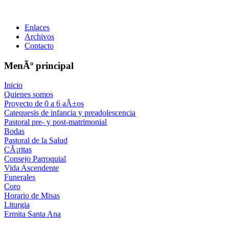
Enlaces
Archivos
Contacto
MenÃº principal
Inicio
Quienes somos
Proyecto de 0 a 6 aÃ±os
Catequesis de infancia y preadolescencia
Pastoral pre- y post-matrimonial
Bodas
Pastoral de la Salud
CÃ¡ritas
Consejo Parroquial
Vida Ascendente
Funerales
Coro
Horario de Misas
Liturgia
Ermita Santa Ana