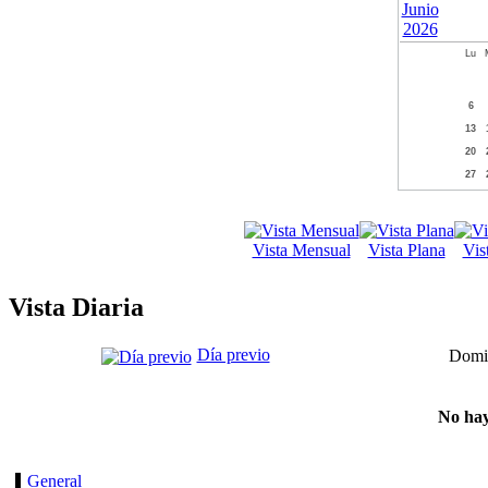
Lu
6
13
20
27
Vista Mensual
Vista Plana
Vis
Vista Diaria
Día previo
Domin
No hay
General