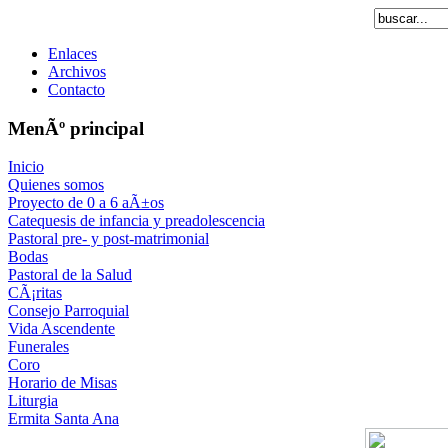
Enlaces
Archivos
Contacto
MenÃº principal
Inicio
Quienes somos
Proyecto de 0 a 6 aÃ±os
Catequesis de infancia y preadolescencia
Pastoral pre- y post-matrimonial
Bodas
Pastoral de la Salud
CÃ¡ritas
Consejo Parroquial
Vida Ascendente
Funerales
Coro
Horario de Misas
Liturgia
Ermita Santa Ana