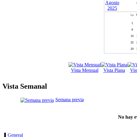
Lu
1
8
15
22
29
Vista Mensual
Vista Plana
Vis
Vista Semanal
Semana previa
No hay e
General