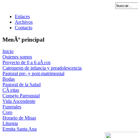
Enlaces
Archivos
Contacto
MenÃº principal
Inicio
Quienes somos
Proyecto de 0 a 6 aÃ±os
Catequesis de infancia y preadolescencia
Pastoral pre- y post-matrimonial
Bodas
Pastoral de la Salud
CÃ¡ritas
Consejo Parroquial
Vida Ascendente
Funerales
Coro
Horario de Misas
Liturgia
Ermita Santa Ana